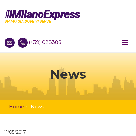
(+39) 028386
Tog
navi
News
Home
News
11/05/2017